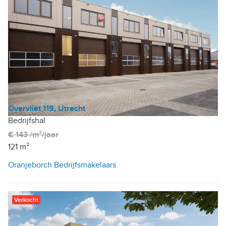
Overvliet 119, Utrecht
Bedrijfshal
€ 143 /m²/jaar
121 m²
Oranjeborch Bedrijfsmakelaars
Verkocht