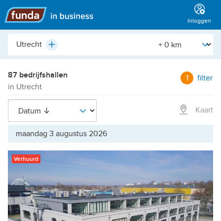
Hoofdmenu
Inloggen
Plaats,
[Straal]
Plus
buurt,
adres,
etc.
87 bedrijfshallen
1
filter
in Utrecht
Kaart
maandag 3 augustus 2026
Verhuurd