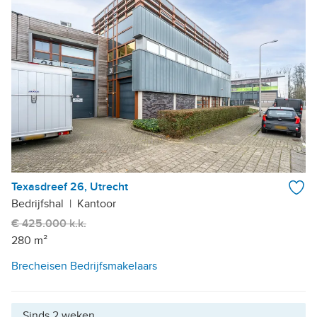
Texasdreef 26, Utrecht
Bedrijfshal
|
Kantoor
€ 425.000 k.k.
280 m²
Brecheisen Bedrijfsmakelaars
Sinds 2 weken