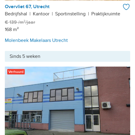
Overvliet 67, Utrecht
Bedrijfshal
|
Kantoor
|
Sportinstelling
|
Praktijkruimte
€ 139 /m²/jaar
168 m²
Molenbeek Makelaars Utrecht
Sinds 5 weken
Verhuurd