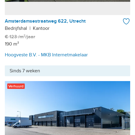
Amsterdamsestraatweg 622, Utrecht
Bedrijfshal
|
Kantoor
€ 123 /m²/jaar
190 m²
Hoogveste B.V. - MKB Internetmakelaar
Sinds 7 weken
Verhuurd