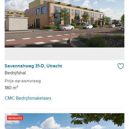
Savannahweg 31-D, Utrecht
Bedrijfshal
Prijs op aanvraag
180 m²
CMC Bedrijfsmakelaars
Verkocht