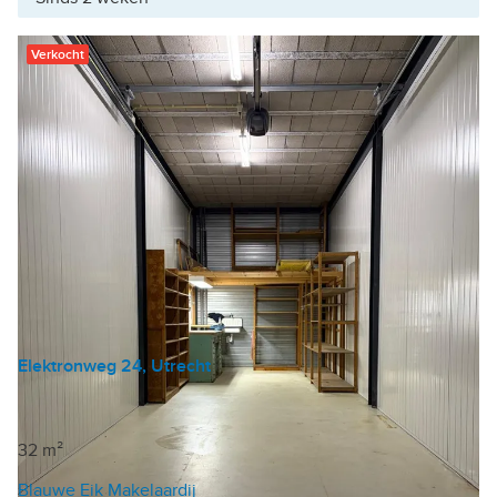
Verkocht
Elektronweg 24, Utrecht
Bedrijfshal
|
Garagebox
€ 68.000 k.k.
32 m²
Blauwe Eik Makelaardij