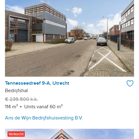
Tennesseedreef 9-A, Utrecht
Bedrijfshal
€ 239.500 k.k.
114 m²
Units vanaf 60 m²
Ans de Wijn Bedrijfshuisvesting B.V.
Verkocht