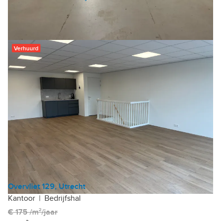
Sinds 3 weken
Verhuurd
Overvliet 129, Utrecht
Kantoor
|
Bedrijfshal
€ 175 /m²/jaar