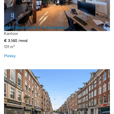
Recht Boomssloot 7-3, Amsterdam
Kantoor
€ 3.140 /mnd
131 m²
Plekky