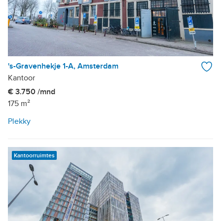
's-Gravenhekje 1-A, Amsterdam
Kantoor
€ 3.750 /mnd
175 m²
Plekky
Kantoorruimtes