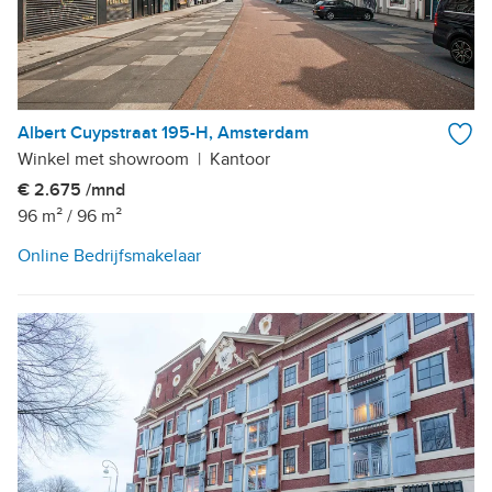
Albert Cuypstraat 195-H, Amsterdam
Winkel met showroom
|
Kantoor
€ 2.675 /mnd
96 m²
/
96 m²
Online Bedrijfsmakelaar