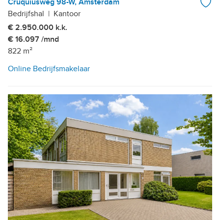
Cruquiusweg 98-W, Amsterdam
Bedrijfshal
|
Kantoor
€ 2.950.000 k.k.
€ 16.097 /mnd
822 m²
Online Bedrijfsmakelaar