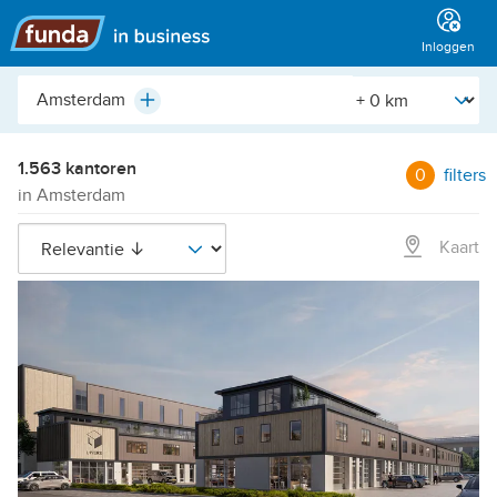
Hoofdmenu
Inloggen
Plaats,
[Straal]
Plus
buurt,
adres,
etc.
1.563 kantoren
0
filters
in Amsterdam
Kaart