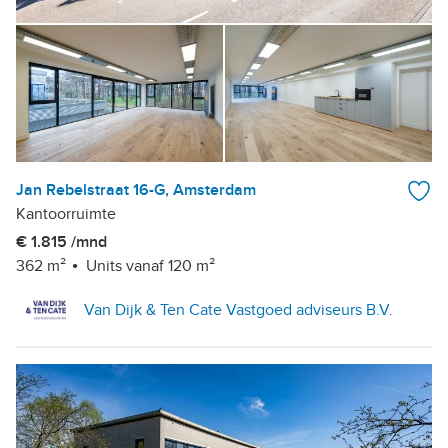
Jan Rebelstraat 16-G, Amsterdam
Kantoorruimte
€ 1.815 /mnd
362 m²
Units vanaf 120 m²
Van Dijk & Ten Cate Vastgoed adviseurs B.V.