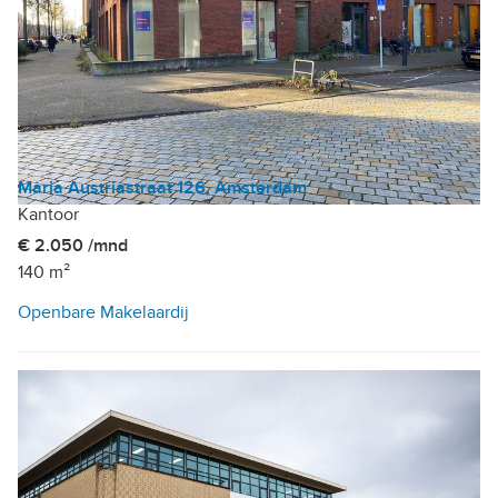
Maria Austriastraat 126, Amsterdam
Kantoor
€ 2.050 /mnd
140 m²
Openbare Makelaardij