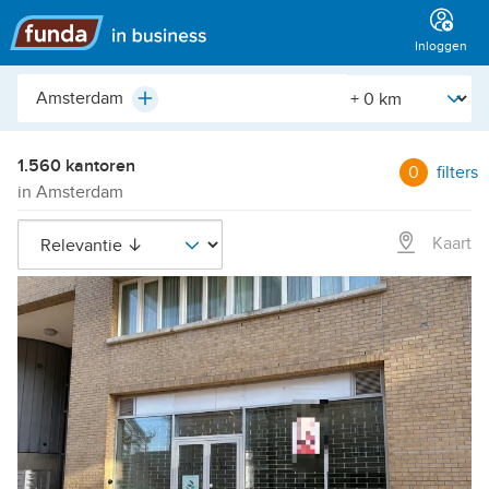
Hoofdmenu
Inloggen
Plaats,
[Straal]
Plus
buurt,
adres,
etc.
1.560 kantoren
0
filters
in Amsterdam
Kaart