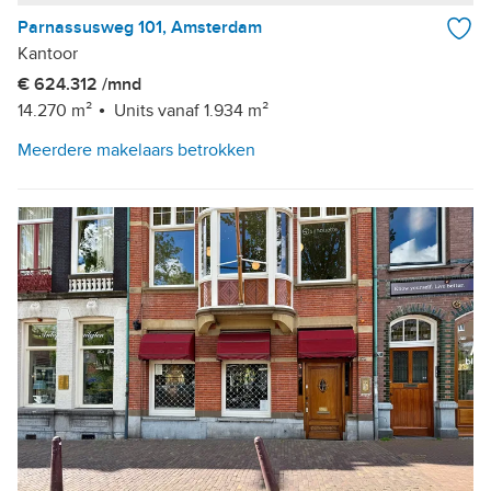
Parnassusweg 101, Amsterdam
Kantoor
€ 624.312 /mnd
14.270 m²
Units vanaf 1.934 m²
Meerdere makelaars betrokken