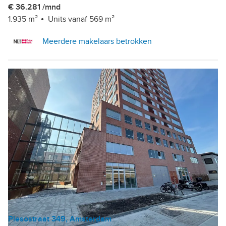
€ 36.281 /mnd
1.935 m²
Units vanaf 569 m²
Meerdere makelaars betrokken
Plesostraat 349, Amsterdam