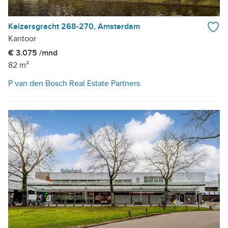
Keizersgracht 268-270, Amsterdam
Kantoor
€ 3.075 /mnd
82 m²
P van den Bosch Real Estate Partners