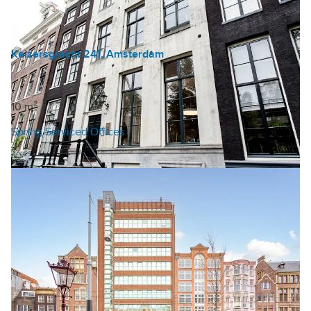
Keizersgracht 241, Amsterdam
Kantoorruimte
€ 750 /mnd
10 m²
Spring Serviced Offices