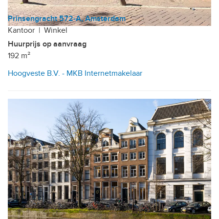
Prinsengracht 572-A, Amsterdam
Kantoor
|
Winkel
Huurprijs op aanvraag
192 m²
Hoogveste B.V. - MKB Internetmakelaar