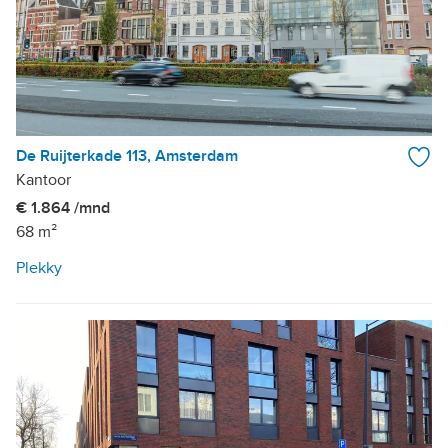
De Ruijterkade 113, Amsterdam
Kantoor
€ 1.864 /mnd
68 m²
Plekky