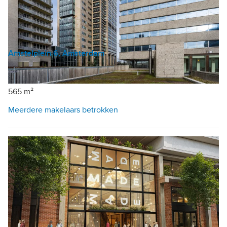
Amstelplein 6, Amsterdam
Kantoor
€ 7.062 /mnd
565 m²
Meerdere makelaars betrokken