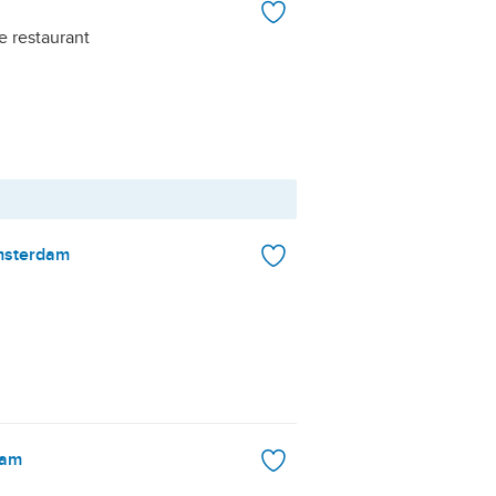
e restaurant
Amsterdam
dam