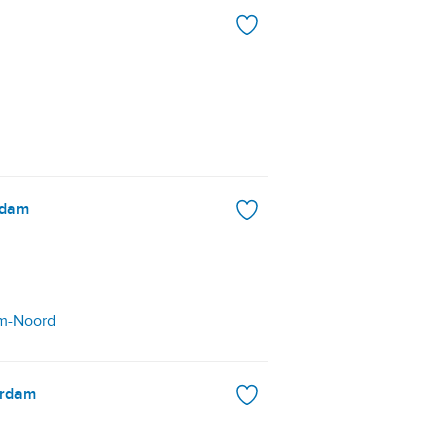
rdam
am-Noord
erdam