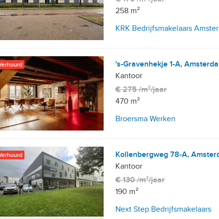
258 m²
KRK Bedrijfsmakelaars Amste
's-Gravenhekje 1-A, Amsterd
Verhuurd
Kantoor
€ 275 /m²/jaar
470 m²
Broersma Werken
Kollenbergweg 78-A, Amste
Verhuurd
Kantoor
€ 130 /m²/jaar
190 m²
Next Step Bedrijfsmakelaars