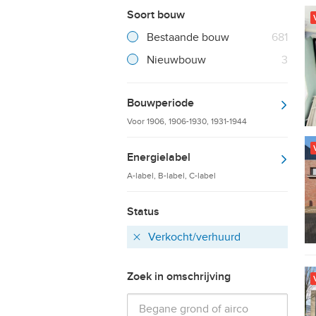
Soort bouw
Filter verwijderen
Resultaten
Bestaande bouw
681
Resultaten
Nieuwbouw
3
Bouwperiode
Voor 1906, 1906-1930, 1931-1944
Energielabel
A-label, B-label, C-label
Status
Verkocht/verhuurd
Verwijder
Zoek in omschrijving