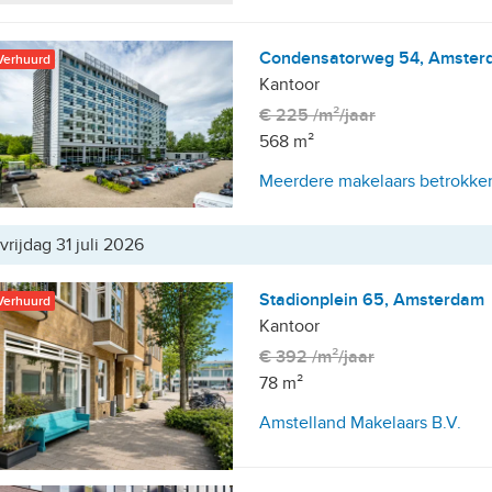
Condensatorweg 54, Amster
Verhuurd
Kantoor
€ 225 /m²/jaar
568 m²
Meerdere makelaars betrokke
vrijdag 31 juli 2026
Stadionplein 65, Amsterdam
Verhuurd
Kantoor
€ 392 /m²/jaar
78 m²
Amstelland Makelaars B.V.