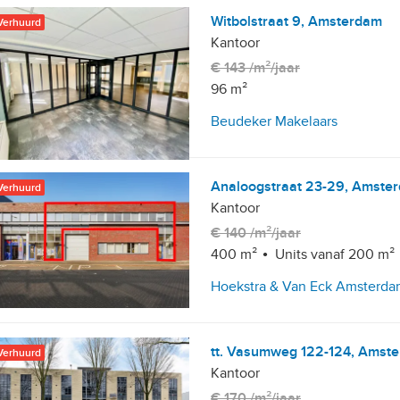
Witbolstraat 9, Amsterdam
Verhuurd
Kantoor
€ 143 /m²/jaar
96 m²
Beudeker Makelaars
Analoogstraat 23-29, Amste
Verhuurd
Kantoor
€ 140 /m²/jaar
400 m²
Units vanaf 200 m²
Hoekstra & Van Eck Amsterd
tt. Vasumweg 122-124, Amst
Verhuurd
Kantoor
€ 170 /m²/jaar