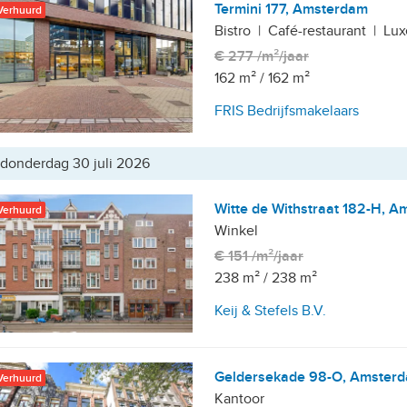
Termini 177, Amsterdam
Verhuurd
Bistro
|
Café-restaurant
|
Lux
€ 277 /m²/jaar
162 m²
/
162 m²
FRIS Bedrijfsmakelaars
donderdag 30 juli 2026
Witte de Withstraat 182-H, 
Verhuurd
Winkel
€ 151 /m²/jaar
238 m²
/
238 m²
Keij & Stefels B.V.
Geldersekade 98-O, Amster
Verhuurd
Kantoor