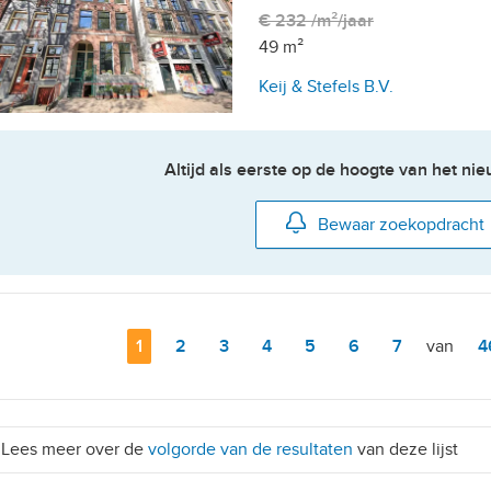
€ 232 /m²/jaar
49 m²
Keij & Stefels B.V.
Altijd als eerste op de hoogte van het n
Bewaar zoekopdracht
Pagina
1
Pagina
2
Pagina
3
Pagina
4
Pagina
5
Pagina
6
Pagina
7
van
P
4
Lees meer over de
volgorde van de resultaten
van deze lijst