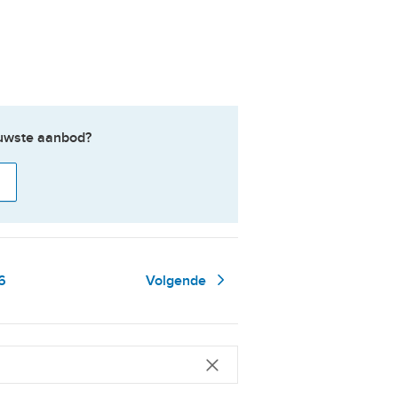
ieuwste aanbod?
agina
6
Volgende