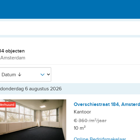
4 objecten
n Amsterdam
donderdag 6 augustus 2026
Overschiestraat 184, Amster
Verhuurd
Kantoor
€ 360 /m²/jaar
10 m²
Online Bedrijfsmakelaar