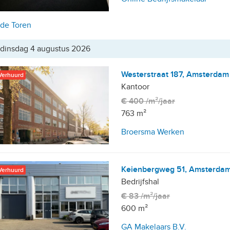
de Toren
dinsdag 4 augustus 2026
Westerstraat 187, Amsterdam
Verhuurd
Kantoor
€ 400 /m²/jaar
763 m²
Broersma Werken
Keienbergweg 51, Amsterda
Verhuurd
Bedrijfshal
€ 83 /m²/jaar
600 m²
GA Makelaars B.V.