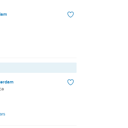
dam
terdam
ca
ars