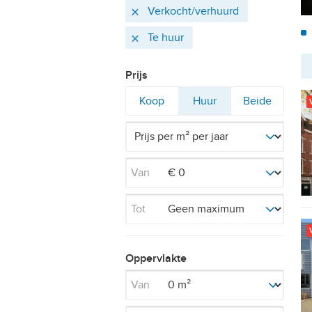
Actieve
Verwijder
Verkocht/verhuurd
filters
Verwijder
Te huur
Prijs
Filter
Filter
Filter
Koop
Huur
Beide
op
op
op
Van
Tot
Oppervlakte
Van