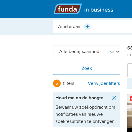
Hoofdmenu
Plaats,
Plus
buurt,
adres,
etc.
68
i
Zoek
2
filters
Verwijder filters
Houd me op de hoogte
Bewaar uw zoekopdracht om
notificaties van nieuwe
zoekresultaten te ontvangen.