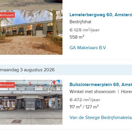
Lemelerbergweg 60, Amster
Verhuurd
Bedrijfshal
€ 125 /m²/jaar
, Afrikahaven
558 m²
GA Makelaars B.V.
etailhandelsvestigingen
maandag 3 augustus 2026
Buikslotermeerplein 68, Ams
Verhuurd
Winkel met showroom
|
Hore
€ 472 /m²/jaar
aar
117 m²
/
127 m²
Van de Steege Bedrijfsmakela
, 10+ parkeerplaatsen