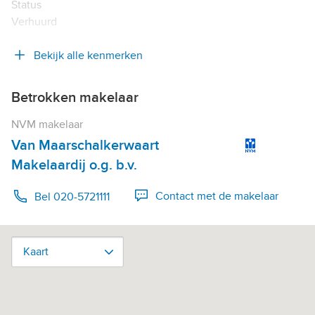
Status
Verhuurd
Bekijk alle kenmerken
Betrokken makelaar
NVM makelaar
Van Maarschalkerwaart
Makelaardij o.g. b.v.
Contact met de makelaar
Bel 020-5721111
Kaart
Kaart