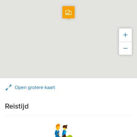
Inz
Uit
Open grotere kaart
Reistijd