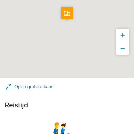
Inz
Uit
Open grotere kaart
Reistijd