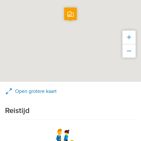
Inz
Uit
Open grotere kaart
Reistijd