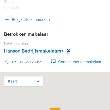
Status
Verkocht
Bekijk alle kenmerken
Betrokken makelaar
NVM makelaar
Hanson Bedrijfsmakelaars+
Contact met de makelaar
Bel 023-5329955
Kaart
Kaart