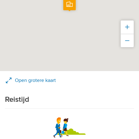
Inz
Uit
Open grotere kaart
Reistijd